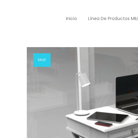
Colección Acacia
Inicio
Línea De Productos MIL
Inicio
tiendaMD
Colecciones
Colección Ac
>
>
>
SALE!