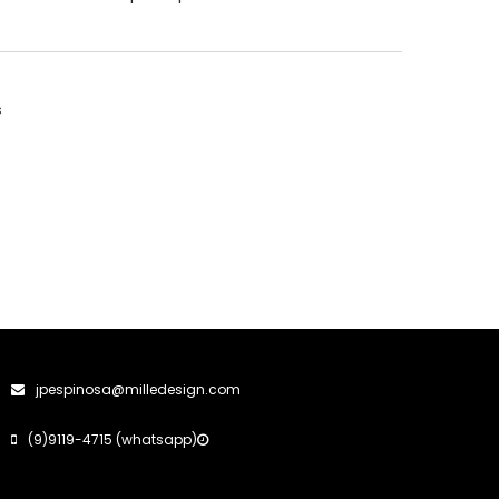
s
jpespinosa@milledesign.com
(9)9119-4715 (whatsapp)