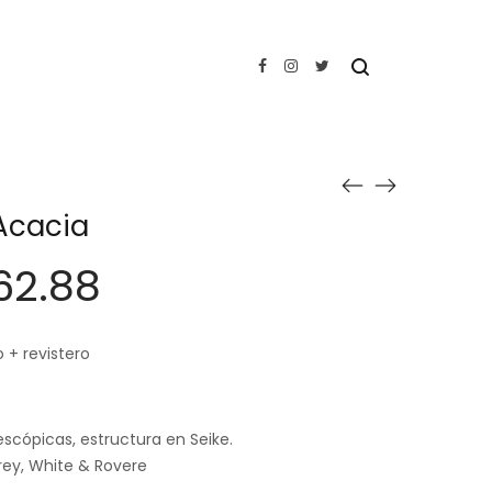
Acacia
62.88
o + revistero
escópicas, estructura en Seike.
rey, White & Rovere