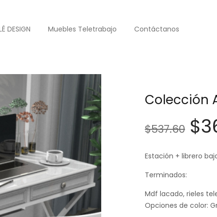
LÉ DESIGN
Muebles Teletrabajo
Contáctanos
acia
Colección 
$
3
$
537.60
Estación + librero baj
Terminados:
Mdf lacado, rieles tel
Opciones de color: G