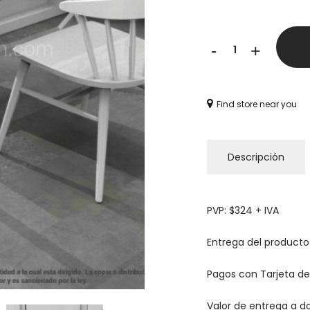
-
+
Find store near you
Descripción
PVP: $324 + IVA
Entrega del producto 
Pagos con Tarjeta de 
Valor de entrega a d