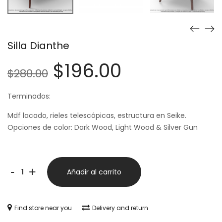
Silla Dianthe
$
196.00
$
280.00
Terminados:
Mdf lacado, rieles telescópicas, estructura en Seike.
Opciones de color: Dark Wood, Light Wood & Silver Gun
-
+
Añadir al carrito
Find store near you
Delivery and return