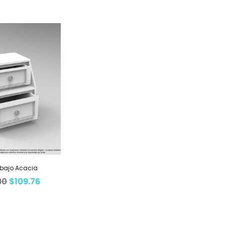
o bajo Acacia
80
$
109.76