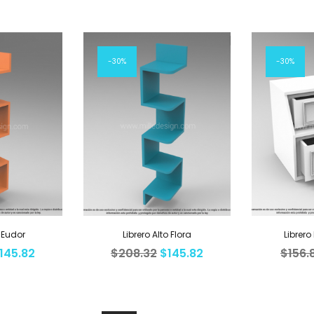
30%
30%
o Eudor
Librero Alto Flora
Librer
145.82
$
208.32
$
145.82
$
156.