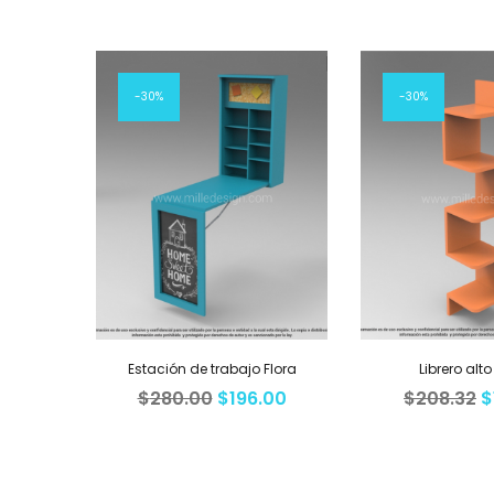
30%
30%
Estación de trabajo Flora
Librero alt
$
280.00
$
196.00
$
208.32
$