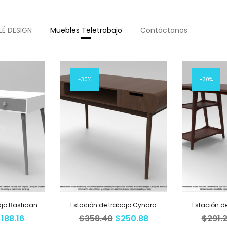
LÉ DESIGN
Muebles Teletrabajo
Contáctanos
30%
30%
ajo Bastiaan
Estación de trabajo Cynara
Estación d
$
188.16
$
358.40
$
250.88
$
291.