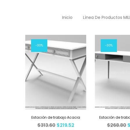
Inicio
Línea De Productos MIL
Mostrando 10–18 de 38 resultados
30%
30%
Estación de trabajo Acacia
Estación de trab
$
313.60
$
219.52
$
268.80