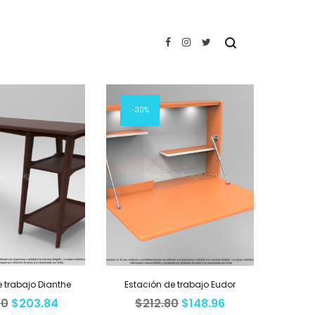
Sort by
30%
e trabajo Dianthe
Estación de trabajo Eudor
20
$
203.84
$
212.80
$
148.96