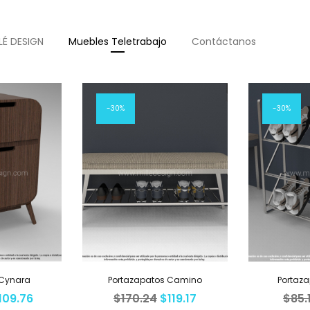
LÉ DESIGN
Muebles Teletrabajo
Contáctanos
30%
30%
 Cynara
Portazapatos Camino
Portaza
109.76
$
170.24
$
119.17
$
85.