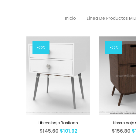
Inicio
Línea De Productos MIL
Mostrando 19–27 de 38 resultados
30%
30%
Librero bajo Bastiaan
Librero bajo
$
145.60
$
101.92
$
156.80
$