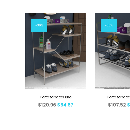
30%
30%
Portazapatos Kiro
Portazapato
$
120.96
$
84.67
$
107.52