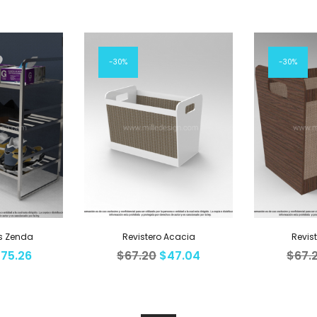
30%
30%
s Zenda
Revistero Acacia
Revis
$
75.26
$
67.20
$
47.04
$
67.