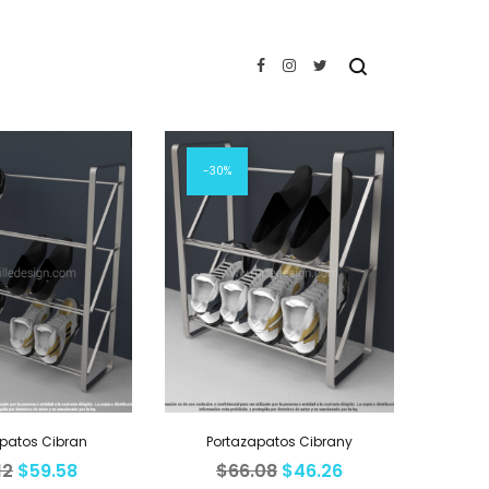
Sort by
30%
patos Cibran
Portazapatos Cibrany
12
$
59.58
$
66.08
$
46.26