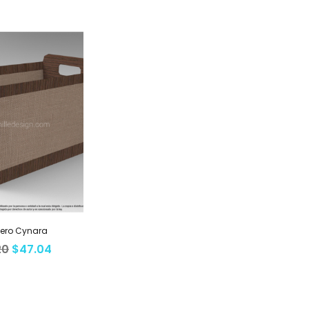
tero Cynara
20
$
47.04